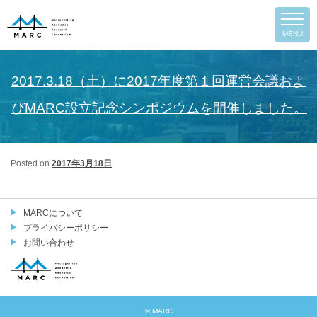
Post
←
Previous
Next
→
MENU
navigation
2017.3.18（土）に2017年度第１回運営会議およ
びMARC設立記念シンポジウムを開催しました。
Posted on
2017年3月18日
MARCについて
プライバシーポリシー
お問い合わせ
arch
© MARC