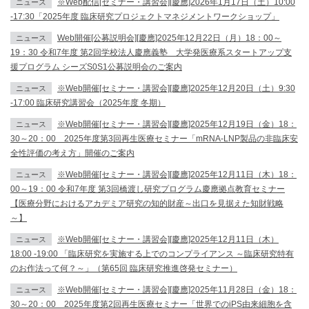
※Web配信[セミナー・講習会][慶應]2026年1月17日（土）10:00
ニュース
-17:30「2025年度 臨床研究プロジェクトマネジメントワークショップ」
Web開催[公募説明会][慶應]2025年12月22日（月）18：00～
ニュース
19：30 令和7年度 第2回学校法人慶應義塾 大学発医療系スタートアップ支
援プログラム シーズS0S1公募説明会のご案内
※Web開催[セミナー・講習会][慶應]2025年12月20日（土）9:30
ニュース
-17:00 臨床研究講習会（2025年度 冬期）
※Web開催[セミナー・講習会][慶應]2025年12月19日（金）18：
ニュース
30～20：00 2025年度第3回再生医療セミナー「mRNA-LNP製品の非臨床安
全性評価の考え方」開催のご案内
※Web開催[セミナー・講習会][慶應]2025年12月11日（木）18：
ニュース
00～19：00 令和7年度 第3回橋渡し研究プログラム慶應拠点教育セミナー
【医療分野におけるアカデミア研究の知的財産～出口を見据えた知財戦略
～】
※Web開催[セミナー・講習会][慶應]2025年12月11日（木）
ニュース
18:00 -19:00 「臨床研究を実施する上でのコンプライアンス ～臨床研究特有
のお作法って何？～」（第65回 臨床研究推進啓発セミナー）
※Web開催[セミナー・講習会][慶應]2025年11月28日（金）18：
ニュース
30～20：00 2025年度第2回再生医療セミナー「世界でのiPS由来細胞を含