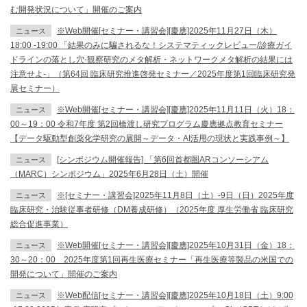
む開発状況について」開催のご案内
※Web開催[セミナー・講習会][慶應]2025年11月27日（木）
ニュース
18:00 -19:00 「結果のみに騙されるな！システマティックレビュー/診療ガイ
ドラインの落とし穴-観察研究のメタ解析・ネットワークメタ解析の結果には
注意せよ-」（第64回 臨床研究推進啓発セミナー／2025年度第1回臨床研究発
展セミナー）
※Web開催[セミナー・講習会][慶應]2025年11月11日（火）18：
ニュース
00～19：00 令和7年度 第2回橋渡し研究プログラム慶應拠点教育セミナー
【データ駆動型創薬化学研究の展開～データ・AI活用の現状と実践事例～】
[シンポジウム開催報告] 「第6回首都圏ARコンソーシアム
ニュース
（MARC）シンポジウム」2025年6月28日（土）開催
※[セミナー・講習会]2025年11月8日（土）-9日（日）2025年度
ニュース
臨床研究・治験従事者研修（DM養成研修）（2025年度 厚生労働省 臨床研究
総合促進事業）
※Web開催[セミナー・講習会][慶應]2025年10月31日（金）18：
ニュース
30～20：00 2025年度第1回再生医療セミナー「再生医療等製品の米国での
開発について」開催のご案内
※Web配信[セミナー・講習会][慶應]2025年10月18日（土）9:00
ニュース