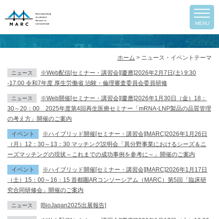
ニュース・イベントテーマ
MENU
ホーム
>
ニュース・イベントテーマ
※Web配信[セミナー・講習会][慶應]2026年2月7日(土) 9:30
ニュース
-17:00 令和7年度 厚生労働省 治験・倫理審査委員会委員研修
※Web開催[セミナー・講習会][慶應]2026年1月30日（金）18：
ニュース
30～20：00 2025年度第4回再生医療セミナー「mRNA-LNP製品の品質管理
の考え方」開催のご案内
イベント
※ハイブリッド開催[セミナー・講習会][MARC]2026年1月26日
（月）12：30～13：30 マッチング説明会「異分野事業におけるシーズ＆ニ
ーズマッチングの現状～これまでの成功事例を参考に～」開催のご案内
イベント
※ハイブリッド開催[セミナー・講習会][MARC]2026年1月17日
（土）15：00～16：15 首都圏ARコンソーシアム（MARC）第5回「臨床研
arch
究合同研修会」開催のご案内
[BioJapan2025出展報告]
ニュース