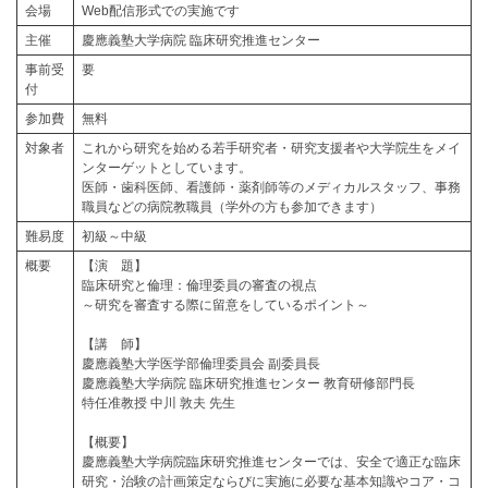
会場
Web配信形式での実施です
主催
慶應義塾大学病院 臨床研究推進センター
事前受
要
付
参加費
無料
対象者
これから研究を始める若手研究者・研究支援者や大学院生をメイ
ンターゲットとしています。
医師・歯科医師、看護師・薬剤師等のメディカルスタッフ、事務
職員などの病院教職員（学外の方も参加できます）
難易度
初級～中級
概要
【演 題】
臨床研究と倫理：倫理委員の審査の視点
～研究を審査する際に留意をしているポイント～
【講 師】
慶應義塾大学医学部倫理委員会 副委員長
慶應義塾大学病院 臨床研究推進センター 教育研修部門長
特任准教授 中川 敦夫 先生
【概要】
慶應義塾大学病院臨床研究推進センターでは、安全で適正な臨床
研究・治験の計画策定ならびに実施に必要な基本知識やコア・コ