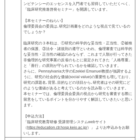
ンピテンシーのエッセンスを入門者でも習得していただくべく、
「臨床研究推進啓発セミナー」を開講しています。
【本セミナーのねらい】
倫理委員会の委員は､研究計画書をどのような視点で見ているの
でしょうか？
臨床研究の３本柱は、①研究の科学的な妥当性・正当性、②被検
者の保護、③法令・諸規則の遵守といわれ、倫理審査では科学的
な妥当性・正当性の確認のみならず、これまで人類が行ってきた
非倫理的な研究事案の反省のもとに規定されてきた「人格尊重」
と「善行」の原則が守られているかを確認していきます。
さらに、Pennsylvania大学のEzekiel Emanuel教授が強調するよ
うに、研究の社会的な価値(social value)の重要性も増しており、
研究の課題名､背景､目的などの項目から､研究者はその研究にど
のような価値があると考えているのかを読み取っていきます。
本セミナーでは、倫理委員会委員の視点から研究を審査する際に
留意をしているポイントを分かりやすく解説していきたいと思い
ます。
【申込方法】
「臨床研究教育研修 受講管理システムwebサイト
（
https://education.ctr.hosp.keio.ac.jp/
）」 よりお申込みをお願
いします。