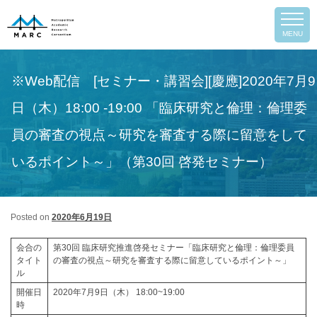
Post
←
Previous
Next
→
MENU
navigation
※Web配信 [セミナー・講習会][慶應]2020年7月9
日（木）18:00 -19:00 「臨床研究と倫理：倫理委
員の審査の視点～研究を審査する際に留意をして
いるポイント～」（第30回 啓発セミナー）
Posted on
2020年6月19日
会合の
第30回 臨床研究推進啓発セミナー「臨床研究と倫理：倫理委員
タイト
の審査の視点～研究を審査する際に留意しているポイント～」
arch
ル
開催日
2020年7月9日（木） 18:00~19:00
時