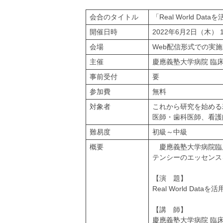
会合のタイトル
「Real World 
開催日時
2022年6月2日（木） 18
会場
Web配信形式での実施
主催
慶應義塾大学病院 臨
事前受付
要
参加費
無料
対象者
これから研究を始める
医師・歯科医師、看護
難易度
初級～中級
概要
慶應義塾大学病院臨
テンシーのエッセンス
【演 題】
Real World D
【講 師】
慶應義塾大学病院 臨