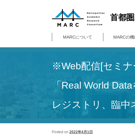
首都圏
Skip
MARCについて
MARCの機
Main
to
menu
primary
content
※Web配信[セミナー・
「Real World
レジストリ、臨中ネ
Posted on
2022年4月1日