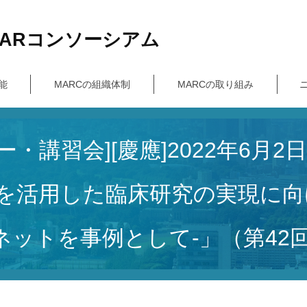
ARコンソーシアム
能
MARCの組織体制
MARCの取り組み
講習会][慶應]2022年6月2日（木
 Dataを活用した臨床研究の実現
ットを事例として-」（第42