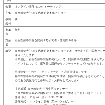
日時
会場
オンライン開催（zoomミーティング）
主催
慶應義塾大学病院 臨床研究推進センター
事前
要
受付
参加
無料
費
対象
再生医療等製品を開発する研究者・開発関係者等
者
概要
慶應義塾大学病院 臨床研究推進センターでは、今年度も再生医療セミ
開催いたします。
今年度は、再生医療等製品開発において、開発初期の段階に押さえてお
ポイントについて、産学官の講師からレクチャーをしていただきます。
第3回のテーマは「アカデミアで困った品質管理等」です。
再生医療等製品の開発に取り組む研究者・開発関係者はもちろんのこと
心のある先生方のご参加も広くお待ちしております。
【第3回】慶應義塾大学 再生医療セミナー
「再生医療等製品の開発方法：開発初期に押さえておくべきポイント」
開催日程 ：11月24（金）18:30~20:00
開催方式 ：オンライン開催（Zoomウェビナー）