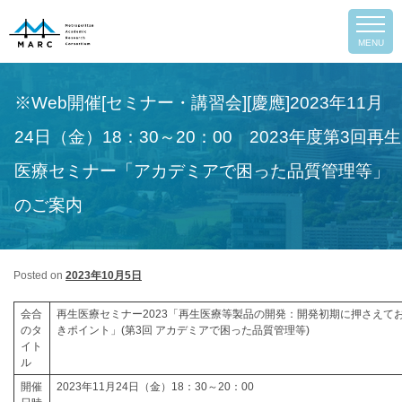
Post
←
Previous
Next
→
MENU
navigation
※Web開催[セミナー・講習会][慶應]2023年11月
24日（金）18：30～20：00 2023年度第3回再生
医療セミナー「アカデミアで困った品質管理等」
のご案内
Posted on
2023年10月5日
会合
再生医療セミナー2023「再生医療等製品の開発：開発初期に押さえて
のタ
きポイント」(第3回 アカデミアで困った品質管理等)
arch
イト
ル
開催
2023年11月24日（金）18：30～20：00