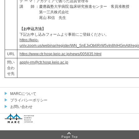
テ ー マ：アカデミアで困った品質管理等
講 師 ：慶應義塾大学病院 臨床研究推進センター 客員准教授
第一三共株式会社
尾山 和信 先生
【お申込方法】
下記お申し込みフォームより事前にご登録ください。
https://keio-
univ.zoom.us/webinar/register/WN_SnEJxOb6RrW5vIn8hlHGmA#/regist
URL
https://www.ctr.hosp.keio.ac.jp/news/005835.html
問い
apply-rm@ctr.hosp.keio.ac.jp
合わ
せ先
MARCについて
プライバシーポリシー
お問い合わせ
© MARC
Page Top