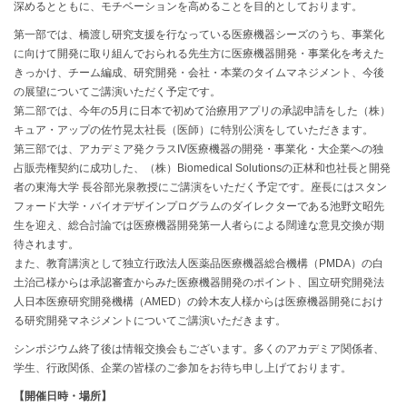
深めるとともに、モチベーションを高めることを目的としております。
第一部では、橋渡し研究支援を行なっている医療機器シーズのうち、事業化
に向けて開発に取り組んでおられる先生方に医療機器開発・事業化を考えた
きっかけ、チーム編成、研究開発・会社・本業のタイムマネジメント、今後
の展望についてご講演いただく予定です。
第二部では、今年の5月に日本で初めて治療用アプリの承認申請をした（株）
キュア・アップの佐竹晃太社長（医師）に特別公演をしていただきます。
第三部では、アカデミア発クラスIV医療機器の開発・事業化・大企業への独
占販売権契約に成功した、（株）Biomedical Solutionsの正林和也社長と開発
者の東海大学 長谷部光泉教授にご講演をいただく予定です。座長にはスタン
フォード大学・バイオデザインプログラムのダイレクターである池野文昭先
生を迎え、総合討論では医療機器開発第一人者らによる闊達な意見交換が期
待されます。
また、教育講演として独立行政法人医薬品医療機器総合機構（PMDA）の白
土治己様からは承認審査からみた医療機器開発のポイント、国立研究開発法
人日本医療研究開発機構（AMED）の鈴木友人様からは医療機器開発におけ
る研究開発マネジメントについてご講演いただきます。
シンポジウム終了後は情報交換会もございます。多くのアカデミア関係者、
学生、行政関係、企業の皆様のご参加をお待ち申し上げております。
【開催日時・場所】