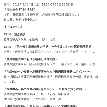
日時： 2019年9月14日（土）13:00~17:20 (12:30開場）
情報交換会 17:30~18:30
場所： 慶應義塾大学医学部 総合医科学研究棟1階ラウンジ
参加費： 無料（要申込み）
【プログラム】
13:00
開会挨拶
慶應義塾大学病院 病院長 北川 雄光
13:05
【第一部】慶應義塾大学発 社会実装に向けた医療機器開発
座長：一般社団法人日本医工ものづくりコモンズ 理事長 谷下 一夫
「慶應義塾大学における橋渡し研究支援」
慶應義塾大学病院 臨床研究推進センター 副センター長 副島 研造
「PMDAからの提言〜承認審査からみた医療機器開発のポイント〜」
独立行政法人医薬品医療機器総合機構 医療機器審査第一部 審査役 白
土 治己
「医療機器と再生医療の融合を目指して ―外科医が担う役割―」
慶應義塾大学医学部外科（一般・消化器）専任講師
MatriSurge株式会社 代表取締役 八木 洋
「MRI/汗中乳酸センサを用いた医療ヘルスケア機器開発」