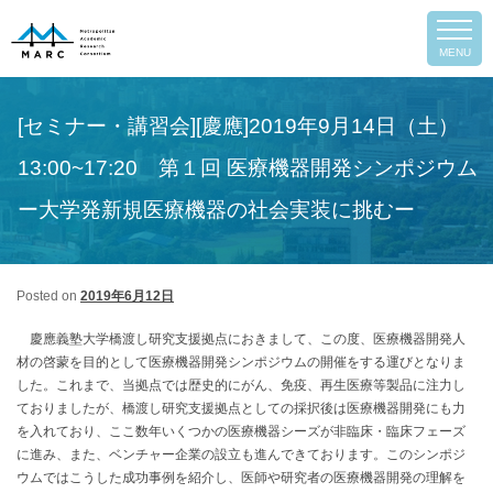
Post
←
Previous
Next
→
MENU
navigation
[セミナー・講習会][慶應]2019年9月14日（土）
13:00~17:20 第１回 医療機器開発シンポジウム
ー大学発新規医療機器の社会実装に挑むー
Posted on
2019年6月12日
慶應義塾大学橋渡し研究支援拠点におきまして、この度、医療機器開発人
材の啓蒙を目的として医療機器開発シンポジウムの開催をする運びとなりま
した。これまで、当拠点では歴史的にがん、免疫、再生医療等製品に注力し
ておりましたが、橋渡し研究支援拠点としての採択後は医療機器開発にも力
arch
を入れており、ここ数年いくつかの医療機器シーズが非臨床・臨床フェーズ
に進み、また、ベンチャー企業の設立も進んできております。このシンポジ
ウムではこうした成功事例を紹介し、医師や研究者の医療機器開発の理解を