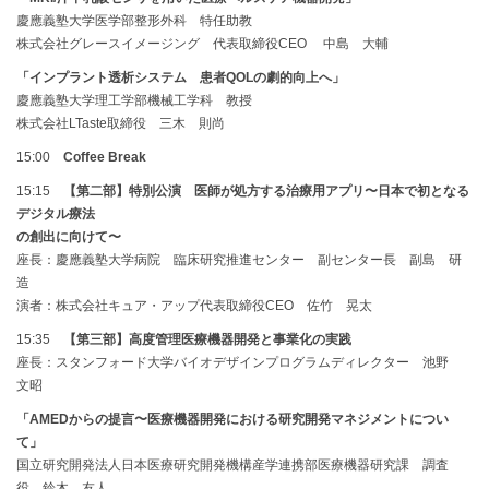
慶應義塾大学医学部整形外科 特任助教
株式会社グレースイメージング 代表取締役CEO 中島 大輔
「インプラント透析システム 患者QOLの劇的向上へ」
慶應義塾大学理工学部機械工学科 教授
株式会社LTaste取締役 三木 則尚
15:00
Coffee Break
15:15
【第二部】特別公演 医師が処方する治療用アプリ〜日本で初となる
デジタル療法
の創出に向けて〜
座長：慶應義塾大学病院 臨床研究推進センター 副センター長 副島 研
造
演者：株式会社キュア・アップ代表取締役CEO 佐竹 晃太
15:35
【第三部】高度管理医療機器開発と事業化の実践
座長：スタンフォード大学バイオデザインプログラムディレクター 池野
文昭
「AMEDからの提言〜医療機器開発における研究開発マネジメントについ
て」
国立研究開発法人日本医療研究開発機構産学連携部医療機器研究課 調査
役 鈴木 友人