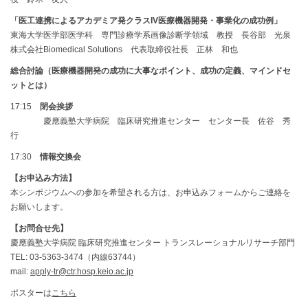
「医工連携によるアカデミア発クラスIV医療機器開発・事業化の成功例」
東海大学医学部医学科 専門診療学系画像診断学領域 教授 長谷部 光泉
株式会社Biomedical Solutions 代表取締役社長 正林 和也
総合討論（医療機器開発の成功に大事なポイント、成功の定義、マインドセ
ットとは）
17:15
閉会挨拶
慶應義塾大学病院 臨床研究推進センター センター長 佐谷 秀
行
17:30
情報交換会
【お申込み方法】
本シンポジウムへの参加を希望される方は、お申込みフォームからご連絡を
お願いします。
【お問合せ先
】
慶應義塾大学病院 臨床研究推進センター トランスレーショナルリサーチ部門
TEL
: 03-5363-3474（内線63744）
mail:
apply-tr@ctr.hosp.keio.ac.jp
ポスターは
こちら