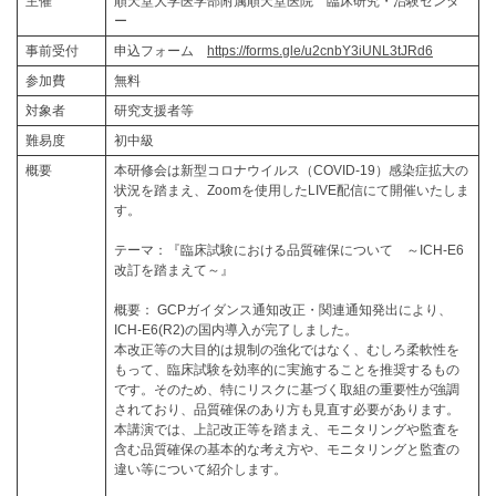
主催
順天堂大学医学部附属順天堂医院 臨床研究・治験センタ
ー
事前受付
申込フォーム
https://forms.gle/u2cnbY3iUNL3tJRd6
参加費
無料
対象者
研究支援者等
難易度
初中級
概要
本研修会は新型コロナウイルス（COVID-19）感染症拡大の
状況を踏まえ、Zoomを使用したLIVE配信にて開催いたしま
す。
テーマ：『臨床試験における品質確保について ～ICH-E6
改訂を踏まえて～』
概要： GCPガイダンス通知改正・関連通知発出により、
ICH-E6(R2)の国内導入が完了しました。
本改正等の大目的は規制の強化ではなく、むしろ柔軟性を
もって、臨床試験を効率的に実施することを推奨するもの
です。そのため、特にリスクに基づく取組の重要性が強調
されており、品質確保のあり方も見直す必要があります。
本講演では、上記改正等を踏まえ、モニタリングや監査を
含む品質確保の基本的な考え方や、モニタリングと監査の
違い等について紹介します。