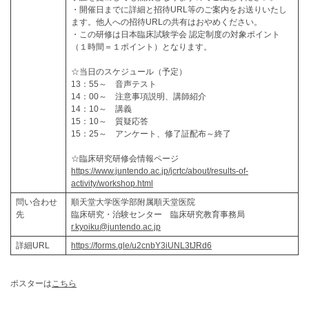
・開催日までに詳細と招待URL等のご案内をお送りいたし
ます。他人への招待URLの共有はおやめください。
・この研修は日本臨床試験学会 認定制度の対象ポイント
（１時間＝１ポイント）となります。
☆当日のスケジュール（予定）
13：55～ 音声テスト
14：00～ 注意事項説明、講師紹介
14：10～ 講義
15：10～ 質疑応答
15：25～ アンケート、修了証配布～終了
☆臨床研究研修会情報ページ
https://www.juntendo.ac.jp/jcrtc/about/results-of-
activity/workshop.html
問い合わせ
順天堂大学医学部附属順天堂医院
先
臨床研究・治験センター 臨床研究教育事務局
r.kyoiku@juntendo.ac.jp
詳細URL
https://forms.gle/u2cnbY3iUNL3tJRd6
ポスターは
こちら