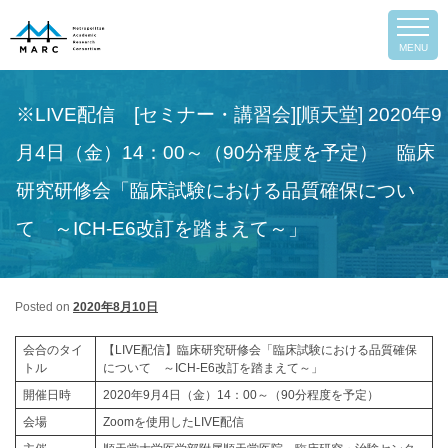
Post
←
Previous
Next
→
MENU
navigation
※LIVE配信 [セミナー・講習会][順天堂] 2020年9
月4日（金）14：00～（90分程度を予定） 臨床
研究研修会「臨床試験における品質確保につい
て ～ICH-E6改訂を踏まえて～」
Posted on
2020年8月10日
会合のタイ
【LIVE配信】臨床研究研修会「臨床試験における品質確保
トル
について ～ICH-E6改訂を踏まえて～」
arch
開催日時
2020年9月4日（金）14：00～（90分程度を予定）
会場
Zoomを使用したLIVE配信