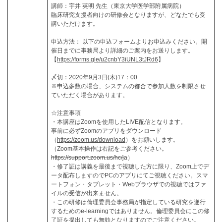
講師：宇井 英明 先生（東京大学医学部附属病院）
臨床研究支援者向けの研修会となりますが、どなたでも受
講いただけます。
申込方法： 以下の申込フォームよりお申込みください。開
催日までに事務局より詳細のご案内をお送りします。
【
https://forms.gle/u2cnbY3iUNL3tJRd6
】
〆切：2020年9月3日(木)17：00
※申込多数の場合、システムの都合で参加人数を制限させ
ていただく場合があります。
☆注意事項
・本講座はZoomを使用したLIVE配信となります。
事前に必ずZoomのアプリをダウンロード
（
https://zoom.us/download
）をお願いします。
（Zoom基本操作は右記をご参考ください。
https://support.zoom.us/hc/ja
）
・修了証は講義を最後まで視聴した方に限り、Zoom上でデ
ータ配布しますのでPCのアプリにてご視聴ください。スマ
ートフォン・タブレット・Webブラウザでの視聴ではファ
イルの受信が出来ません。
・この研修は倫理委員会事務局が指定している研究を遂行
するためのe-learningではありません。倫理委員会にこの修
了証を提出しても無効となりますのでご注意ください。